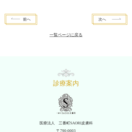
前
へ
次
へ
一覧ページに戻る
診療案内
医療法人 三番町SAORI皮膚科
〒790-0003