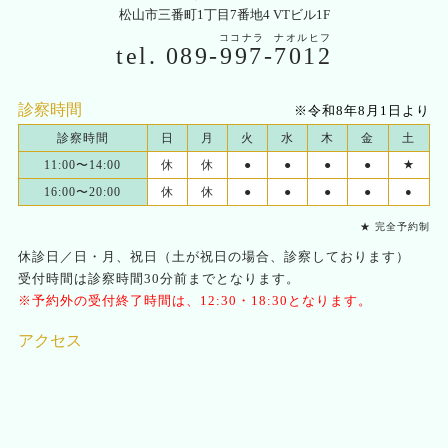
松山市三番町1丁目7番地4 VTビル1F
ココナラ
ナオルヒフ
tel.
089-
997
-
7012
診察時間
※令和8年8月1日より
診察時間
日
月
火
水
木
金
土
11:00〜14:00
休
休
●
●
●
●
★
16:00〜20:00
休
休
●
●
●
●
●
★ 完全予約制
休診日／日・月、祝日（土が祝日の場合、診察しております）
受付時間は診察時間30分前までとなります。
※予約外の受付終了時間は、12:30・18:30となります。
アクセス