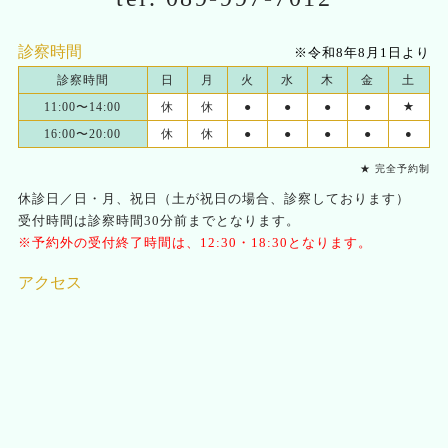
診察時間
※令和8年8月1日より
診察時間
日
月
火
水
木
金
土
11:00〜14:00
休
休
●
●
●
●
★
16:00〜20:00
休
休
●
●
●
●
●
★ 完全予約制
休診日／日・月、祝日（土が祝日の場合、診察しております）
受付時間は診察時間30分前までとなります。
※予約外の受付終了時間は、12:30・18:30となります。
アクセス