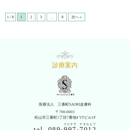
1 / 8
1
2
3
…
8
次へ »
診療案内
医療法人 三番町SAORI皮膚科
〒790-0003
松山市三番町1丁目7番地4 VTビル1F
ココナラ
ナオルヒフ
tel.
089-
997
-
7012